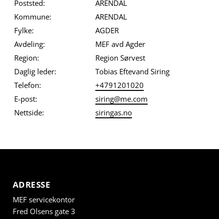
Poststed:
ARENDAL
Kommune:
ARENDAL
Fylke:
AGDER
Avdeling:
MEF avd Agder
Region:
Region Sørvest
Daglig leder:
Tobias Eftevand Siring
Telefon:
+4791201020
E-post:
siring@me.com
Nettside:
siringas.no
ADRESSE
MEF servicekontor
Fred Olsens gate 3