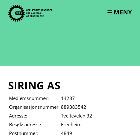
Skip
to
MENY
content
SIRING AS
Medlemsnummer:
14287
Organisasjonsnummer:
889383542
Adresse:
Tveiteveien 32
Besøksadresse:
Fredheim
Postnummer:
4849