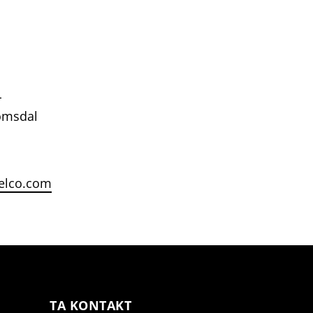
L
omsdal
elco.com
TA KONTAKT