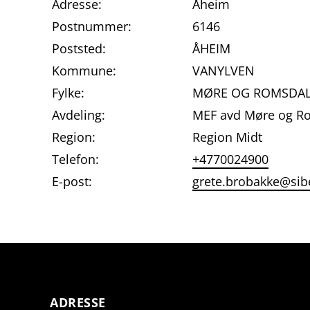
Adresse:
Åheim
Postnummer:
6146
Poststed:
ÅHEIM
Kommune:
VANYLVEN
Fylke:
MØRE OG ROMSDA
Avdeling:
MEF avd Møre og R
Region:
Region Midt
Telefon:
+4770024900
E-post:
grete.brobakke@sib
ADRESSE