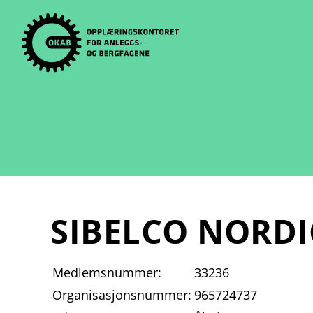
Skip
to
content
SIBELCO NORDI
Medlemsnummer:
33236
Organisasjonsnummer:
965724737