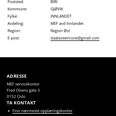
Poststed:
BIRI
Kommune:
GJØVIK
Fylke:
INNLANDET
Avdeling:
MEF avd Innlandet
Region:
Region Øst
E-post:
slaatsveenrune@gmail.com
ADRESSE
MEF servicekontor
Fred Olsens gate 3
0152 Oslo
TA KONTAKT
Finn nærmeste opplæringskontor