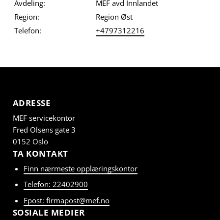
Avdeling:
MEF avd Innlandet
Region:
Region Øst
Telefon:
+4797312216
ADRESSE
MEF servicekontor
Fred Olsens gate 3
0152 Oslo
TA KONTAKT
Finn nærmeste opplæringskontor
Telefon: 22402900
Epost: firmapost@mef.no
SOSIALE MEDIER