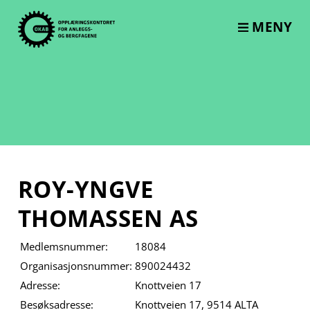
Skip
to
MENY
content
ROY-YNGVE
THOMASSEN AS
Medlemsnummer:
18084
Organisasjonsnummer:
890024432
Adresse:
Knottveien 17
Besøksadresse:
Knottveien 17, 9514 ALTA