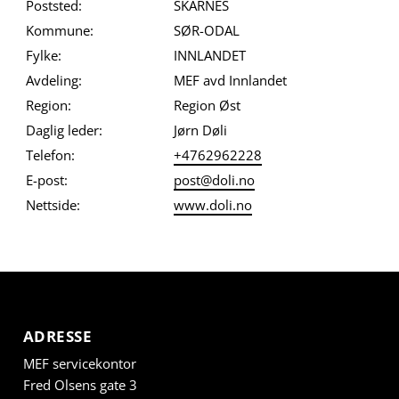
Poststed:
SKARNES
Kommune:
SØR-ODAL
Fylke:
INNLANDET
Avdeling:
MEF avd Innlandet
Region:
Region Øst
Daglig leder:
Jørn Døli
Telefon:
+4762962228
E-post:
post@doli.no
Nettside:
www.doli.no
ADRESSE
MEF servicekontor
Fred Olsens gate 3