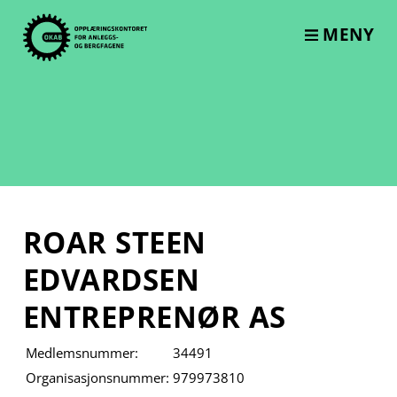
Skip
to
MENY
content
ROAR STEEN
EDVARDSEN
ENTREPRENØR AS
Medlemsnummer:
34491
Organisasjonsnummer:
979973810