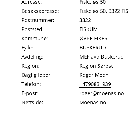
Adresse:
Fiskeløs 50
Besøksadresse:
Fiskeløs 50, 3322 F
Postnummer:
3322
Poststed:
FISKUM
Kommune:
ØVRE EIKER
Fylke:
BUSKERUD
Avdeling:
MEF avd Buskerud
Region:
Region Sørøst
Daglig leder:
Roger Moen
Telefon:
+4790831939
E-post:
roger@moenas.no
Nettside:
Moenas.no