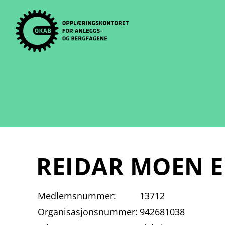
Skip
to
content
REIDAR MOEN 
Medlemsnummer:
13712
Organisasjonsnummer:
942681038