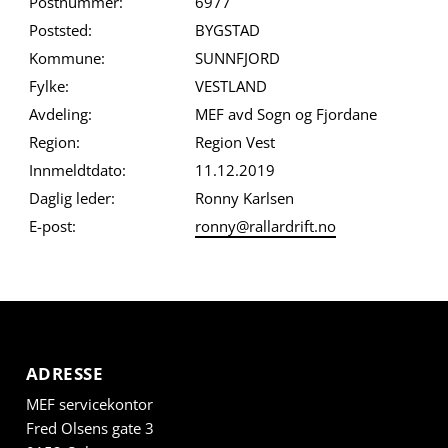
Postnummer:
6977
Poststed:
BYGSTAD
Kommune:
SUNNFJORD
Fylke:
VESTLAND
Avdeling:
MEF avd Sogn og Fjordane
Region:
Region Vest
Innmeldtdato:
11.12.2019
Daglig leder:
Ronny Karlsen
E-post:
ronny@rallardrift.no
ADRESSE
MEF servicekontor
Fred Olsens gate 3