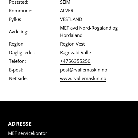
Poststed:
SEIM
Kommune:
ALVER
Fylke:
VESTLAND
MEF avd Nord-Rogaland og
Avdeling:
Hordaland
Region:
Region Vest
Daglig leder:
Ragnvald Valle
Telefon:
+4756355250
E-post:
post@rvallemaskin.no
Nettside:
www.rvallemaskin.no
ADRESSE
MEF servicekontor