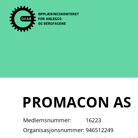
Skip
to
content
PROMACON AS
Medlemsnummer:
16223
Organisasjonsnummer:
946512249