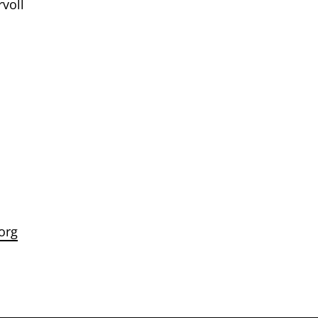
voll
org