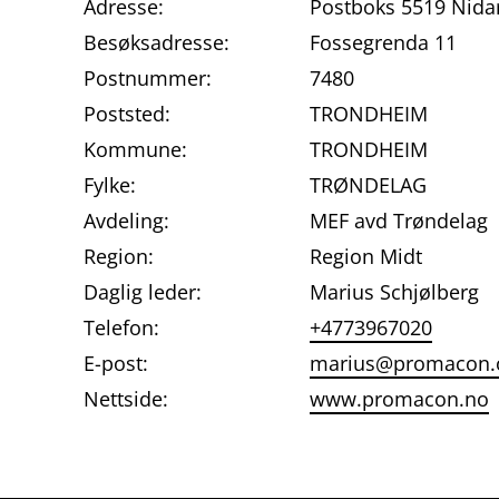
Adresse:
Postboks 5519 Nidar
Besøksadresse:
Fossegrenda 11
Postnummer:
7480
Poststed:
TRONDHEIM
Kommune:
TRONDHEIM
Fylke:
TRØNDELAG
Avdeling:
MEF avd Trøndelag
Region:
Region Midt
Daglig leder:
Marius Schjølberg
Telefon:
+4773967020
E-post:
marius@promacon.
Nettside:
www.promacon.no