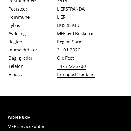
Postnummer:
3414
Poststed:
LIERSTRANDA
Kommune:
LIER
Fylke:
BUSKERUD
Avdeling:
MEF avd Buskerud
Region:
Region Sørøst
Innmeldtdato:
21.01.2020
Daglig leder:
Ole Feet
Telefon:
+4732226700
E-post:
firmapost@pob.no
ADRESSE
MEF servicekontor