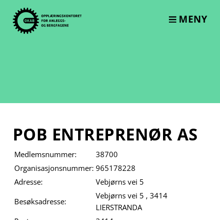
Skip
to
MENY
content
POB ENTREPRENØR AS
Medlemsnummer:
38700
Organisasjonsnummer:
965178228
Adresse:
Vebjørns vei 5
Vebjørns vei 5 , 3414
Besøksadresse:
LIERSTRANDA