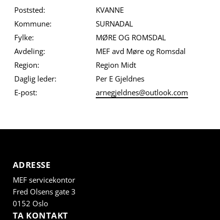
Poststed:
KVANNE
Kommune:
SURNADAL
Fylke:
MØRE OG ROMSDAL
Avdeling:
MEF avd Møre og Romsdal
Region:
Region Midt
Daglig leder:
Per E Gjeldnes
E-post:
arnegjeldnes@outlook.com
ADRESSE
MEF servicekontor
Fred Olsens gate 3
0152 Oslo
TA KONTAKT