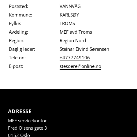
Poststed:
VANNVÅG
Kommune:
KARLSØY
Fylke:
TROMS
Avdeling:
MEF avd Troms
Region:
Region Nord
Daglig leder:
Steinar Eivind Sørensen
Telefon:
+4777749106
E-post:
stesoere@online.no
ADRESSE
MEF servicekontor
Fred Olsens gate 3
0152 Oslo