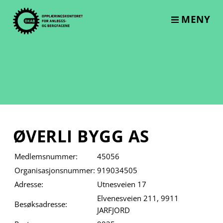
Skip
to
MENY
content
ØVERLI BYGG AS
Medlemsnummer:
45056
Organisasjonsnummer:
919034505
Adresse:
Utnesveien 17
Elvenesveien 211, 9911
Besøksadresse:
JARFJORD