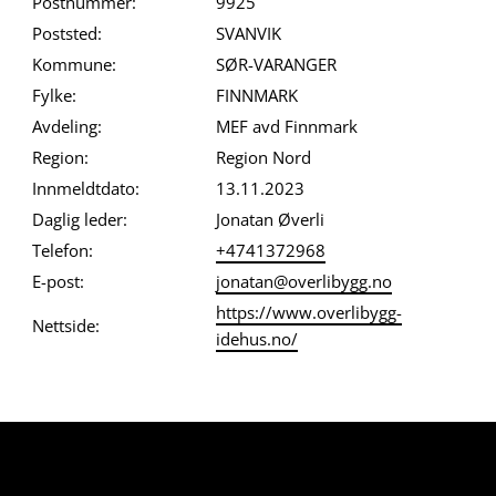
Postnummer:
9925
Poststed:
SVANVIK
Kommune:
SØR-VARANGER
Fylke:
FINNMARK
Avdeling:
MEF avd Finnmark
Region:
Region Nord
Innmeldtdato:
13.11.2023
Daglig leder:
Jonatan Øverli
Telefon:
+4741372968
E-post:
jonatan@overlibygg.no
https://www.overlibygg-
Nettside:
idehus.no/