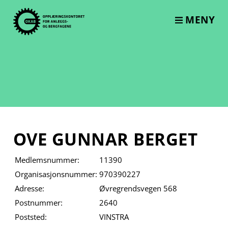
Skip
to
MENY
content
OVE GUNNAR BERGET
Medlemsnummer:
11390
Organisasjonsnummer:
970390227
Adresse:
Øvregrendsvegen 568
Postnummer:
2640
Poststed:
VINSTRA