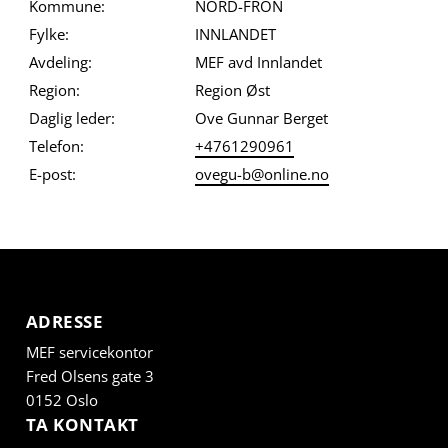
Kommune:
NORD-FRON
Fylke:
INNLANDET
Avdeling:
MEF avd Innlandet
Region:
Region Øst
Daglig leder:
Ove Gunnar Berget
Telefon:
+4761290961
E-post:
ovegu-b@online.no
ADRESSE
MEF servicekontor
Fred Olsens gate 3
0152 Oslo
TA KONTAKT