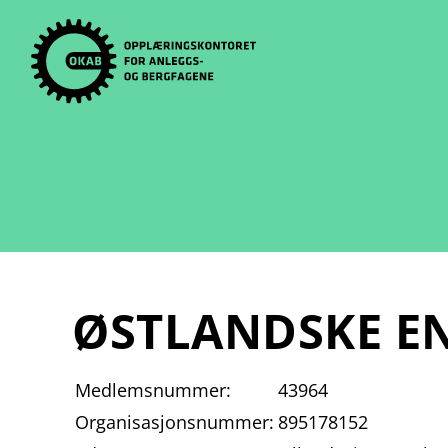
Skip
to
content
ØSTLANDSKE EN
Medlemsnummer:
43964
Organisasjonsnummer:
895178152