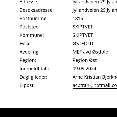
Adresse:
Jyllandveien 29 Jyla
Besøksadresse:
Jyllandveien 29 Jyl
Postnummer:
1816
Poststed:
SKIPTVET
Kommune:
SKIPTVET
Fylke:
ØSTFOLD
Avdeling:
MEF avd Østfold
Region:
Region Øst
Innmeldtdato:
09.09.2024
Daglig leder:
Arne Kristian Bjerkn
E-post:
acbtran@hotmail.c