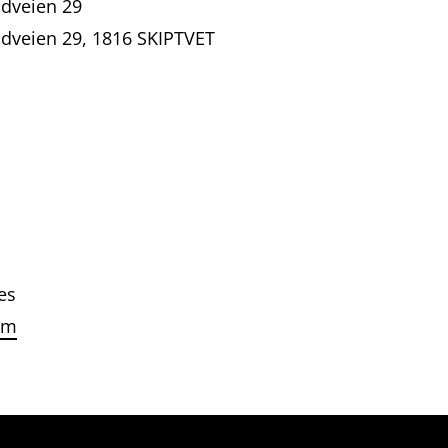
ndveien 29
andveien 29, 1816 SKIPTVET
es
om