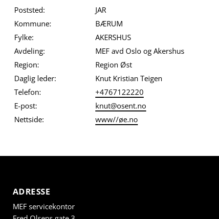
Poststed:
JAR
Kommune:
BÆRUM
Fylke:
AKERSHUS
Avdeling:
MEF avd Oslo og Akershus
Region:
Region Øst
Daglig leder:
Knut Kristian Teigen
Telefon:
+4767122220
E-post:
knut@osent.no
Nettside:
www//øe.no
ADRESSE
MEF servicekontor
Fred Olsens gate 3