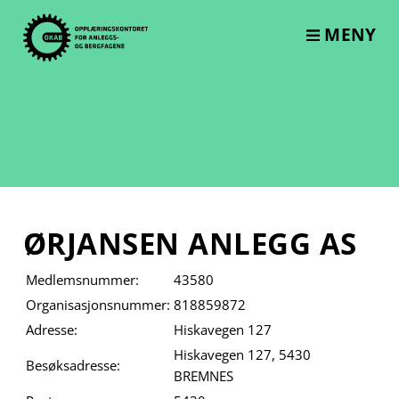
Skip
to
MENY
content
ØRJANSEN ANLEGG AS
Medlemsnummer:
43580
Organisasjonsnummer:
818859872
Adresse:
Hiskavegen 127
Hiskavegen 127, 5430
Besøksadresse:
BREMNES