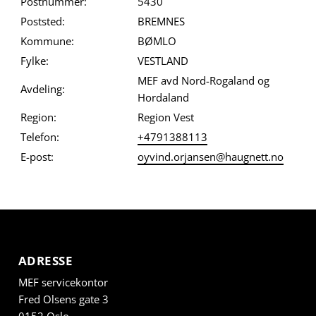
Postnummer:
5430
Poststed:
BREMNES
Kommune:
BØMLO
Fylke:
VESTLAND
MEF avd Nord-Rogaland og
Avdeling:
Hordaland
Region:
Region Vest
Telefon:
+4791388113
E-post:
oyvind.orjansen@haugnett.no
ADRESSE
MEF servicekontor
Fred Olsens gate 3