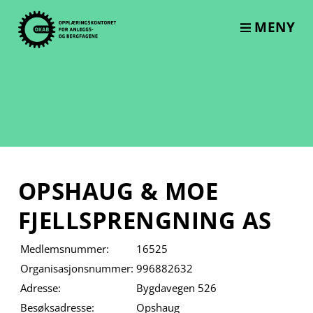
Skip
to
MENY
content
OPSHAUG & MOE
FJELLSPRENGNING AS
Medlemsnummer:
16525
Organisasjonsnummer:
996882632
Adresse:
Bygdavegen 526
Besøksadresse:
Opshaug