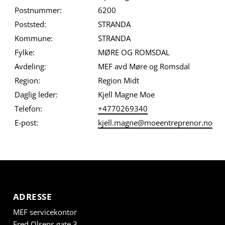
Postnummer:
6200
Poststed:
STRANDA
Kommune:
STRANDA
Fylke:
MØRE OG ROMSDAL
Avdeling:
MEF avd Møre og Romsdal
Region:
Region Midt
Daglig leder:
Kjell Magne Moe
Telefon:
+4770269340
E-post:
kjell.magne@moeentreprenor.no
ADRESSE
MEF servicekontor
Fred Olsens gate 3