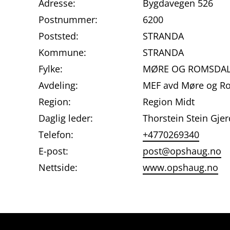
Adresse:
Bygdavegen 526
Postnummer:
6200
Poststed:
STRANDA
Kommune:
STRANDA
Fylke:
MØRE OG ROMSDA
Avdeling:
MEF avd Møre og R
Region:
Region Midt
Daglig leder:
Thorstein Stein Gje
Telefon:
+4770269340
E-post:
post@opshaug.no
Nettside:
www.opshaug.no