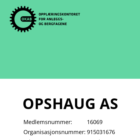
Skip
to
content
OPSHAUG AS
Medlemsnummer:
16069
Organisasjonsnummer:
915031676