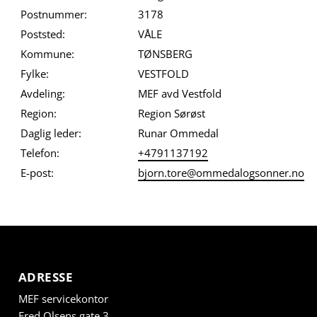
Postnummer:
3178
Poststed:
VÅLE
Kommune:
TØNSBERG
Fylke:
VESTFOLD
Avdeling:
MEF avd Vestfold
Region:
Region Sørøst
Daglig leder:
Runar Ommedal
Telefon:
+4791137192
E-post:
bjorn.tore@ommedalogsonner.no
ADRESSE
MEF servicekontor
Fred Olsens gate 3