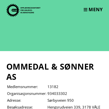
Skip
to
MENY
content
OMMEDAL & SØNNER
AS
Medlemsnummer:
13182
Organisasjonsnummer:
934033302
Adresse:
Sørbyveien 950
Besøksadresse:
Hengsrudveien 339, 3178 VÅLE