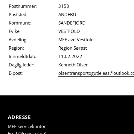
Postnummer:
3158
Poststed:
ANDEBU
Kommune:
SANDEFJORD
Fylke:
VESTFOLD
Avdeling:
MEF avd Vestfold
Region:
Region Sørøst
Innmeldtdato:
11.02.2022
Daglig leder:
Kenneth Olsen
E-post:
olsentransportogutleieas@outlook.
ADRESSE
MEF servicekontor
Fred Olsens gate 3