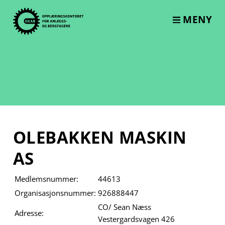
Skip
to
MENY
content
OLEBAKKEN MASKIN
AS
Medlemsnummer:
44613
Organisasjonsnummer:
926888447
CO/ Sean Næss
Adresse:
Vestergardsvagen 426