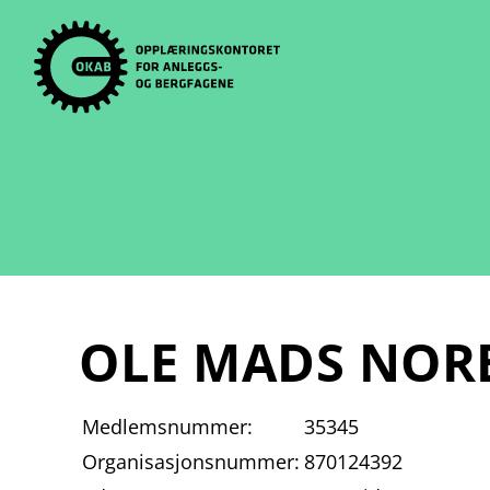
Skip
to
content
OLE MADS NOR
Medlemsnummer:
35345
Organisasjonsnummer:
870124392