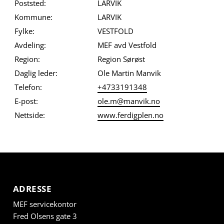
Poststed:
LARVIK
Kommune:
LARVIK
Fylke:
VESTFOLD
Avdeling:
MEF avd Vestfold
Region:
Region Sørøst
Daglig leder:
Ole Martin Manvik
Telefon:
+4733191348
E-post:
ole.m@manvik.no
Nettside:
www.ferdigplen.no
ADRESSE
MEF servicekontor
Fred Olsens gate 3