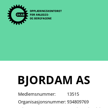
Skip
to
content
BJORDAM AS
Medlemsnummer:
13515
Organisasjonsnummer:
934809769