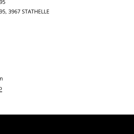
95
95, 3967 STATHELLE
am
o