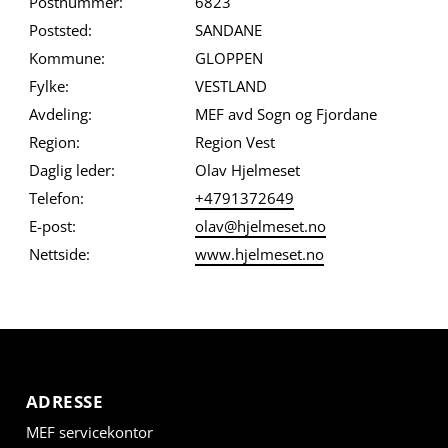
Postnummer:
6823
Poststed:
SANDANE
Kommune:
GLOPPEN
Fylke:
VESTLAND
Avdeling:
MEF avd Sogn og Fjordane
Region:
Region Vest
Daglig leder:
Olav Hjelmeset
Telefon:
+4791372649
E-post:
olav@hjelmeset.no
Nettside:
www.hjelmeset.no
ADRESSE
MEF servicekontor