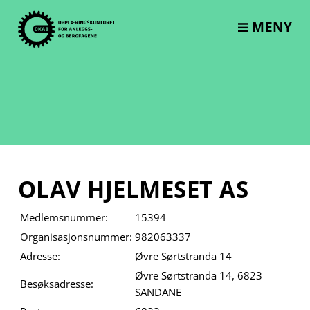
Skip
to
MENY
content
OLAV HJELMESET AS
Medlemsnummer:
15394
Organisasjonsnummer:
982063337
Adresse:
Øvre Sørtstranda 14
Øvre Sørtstranda 14, 6823
Besøksadresse:
SANDANE