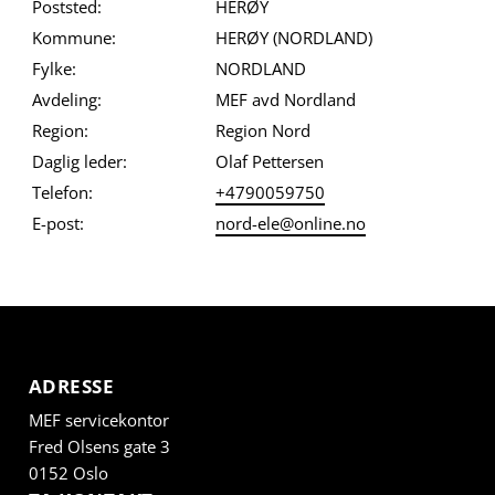
Poststed:
HERØY
Kommune:
HERØY (NORDLAND)
Fylke:
NORDLAND
Avdeling:
MEF avd Nordland
Region:
Region Nord
Daglig leder:
Olaf Pettersen
Telefon:
+4790059750
E-post:
nord-ele@online.no
ADRESSE
MEF servicekontor
Fred Olsens gate 3
0152 Oslo