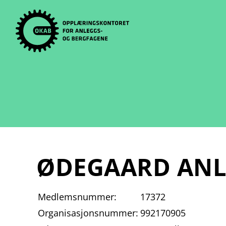
Skip
to
content
ØDEGAARD ANL
Medlemsnummer:
17372
Organisasjonsnummer:
992170905