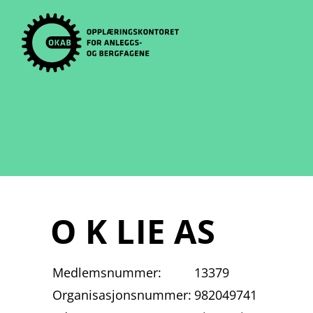
Skip
to
content
O K LIE AS
Medlemsnummer:
13379
Organisasjonsnummer:
982049741