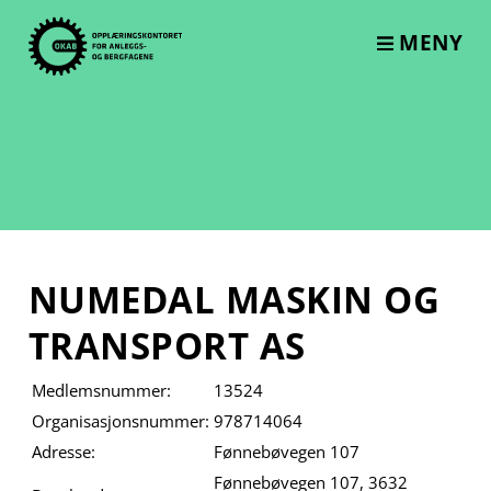
Skip
to
MENY
content
NUMEDAL MASKIN OG
TRANSPORT AS
Medlemsnummer:
13524
Organisasjonsnummer:
978714064
Adresse:
Fønnebøvegen 107
Fønnebøvegen 107, 3632