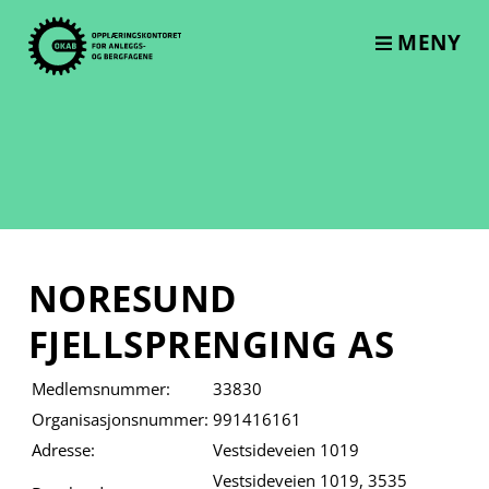
Skip
to
MENY
content
NORESUND
FJELLSPRENGING AS
Medlemsnummer:
33830
Organisasjonsnummer:
991416161
Adresse:
Vestsideveien 1019
Vestsideveien 1019, 3535