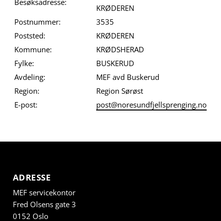
Besøksadresse:
KRØDEREN
Postnummer:
3535
Poststed:
KRØDEREN
Kommune:
KRØDSHERAD
Fylke:
BUSKERUD
Avdeling:
MEF avd Buskerud
Region:
Region Sørøst
E-post:
post@noresundfjellsprenging.no
ADRESSE
MEF servicekontor
Fred Olsens gate 3
0152 Oslo