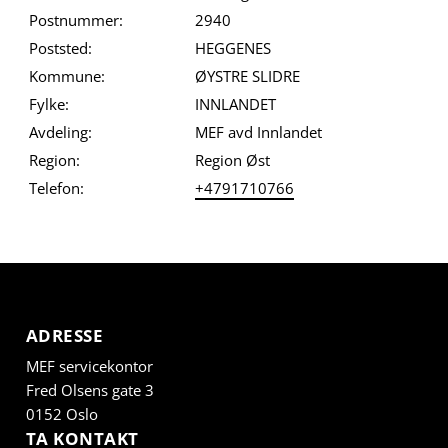
Postnummer:
2940
Poststed:
HEGGENES
Kommune:
ØYSTRE SLIDRE
Fylke:
INNLANDET
Avdeling:
MEF avd Innlandet
Region:
Region Øst
Telefon:
+4791710766
ADRESSE
MEF servicekontor
Fred Olsens gate 3
0152 Oslo
TA KONTAKT