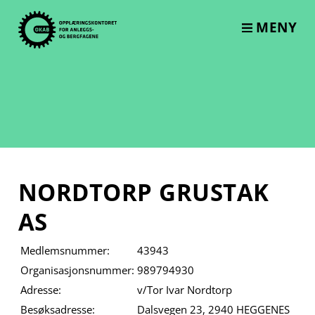
Skip
to
MENY
content
NORDTORP GRUSTAK
AS
Medlemsnummer:
43943
Organisasjonsnummer:
989794930
Adresse:
v/Tor Ivar Nordtorp
Besøksadresse:
Dalsvegen 23, 2940 HEGGENES