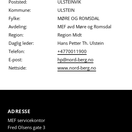
Poststed:
ULSTEINVIK
Kommune:
ULSTEIN
Fylke:
MØRE OG ROMSDAL
Avdeling:
MEF avd Møre og Romsdal
Region:
Region Midt
Daglig leder:
Hans Petter Th. Ulstein
Telefon:
+4770011900
E-post:
hp@nord-berg.no
Nettside:
www.nord-berg.no
ADRESSE
MEF servicekontor
Fred Olsens gate 3