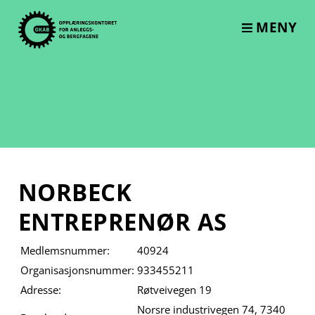
Skip
to
MENY
content
NORBECK
ENTREPRENØR AS
Medlemsnummer:
40924
Organisasjonsnummer:
933455211
Adresse:
Røtveivegen 19
Norsre industrivegen 74, 7340