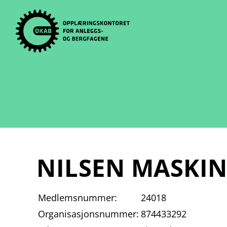
Skip
to
content
NILSEN MASKIN
Medlemsnummer:
24018
Organisasjonsnummer:
874433292