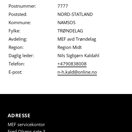
Postnummer:
7777
Poststed:
NORD-STATLAND
Kommune:
NAMSOS
Fylke:
TRØNDELAG
Avdeling:
MEF avd Trøndelag
Region:
Region Midt
Daglig leder:
Nils Sigbjørn Kaldahl
Telefon:
+4790838008
E-post:
n-h.kald@online.no
ADRESSE
MEF servicekontor
Fred Olsens gate 3