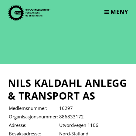
Skip
to
MENY
content
NILS KALDAHL ANLEGG
& TRANSPORT AS
Medlemsnummer:
16297
Organisasjonsnummer:
886833172
Adresse:
Utvordvegen 1106
Besøksadresse:
Nord-Statland