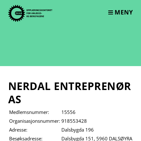
Skip
to
MENY
content
NERDAL ENTREPRENØR
AS
Medlemsnummer:
15556
Organisasjonsnummer:
918553428
Adresse:
Dalsbygda 196
Besøksadresse:
Dalsbygda 151, 5960 DALSØYRA