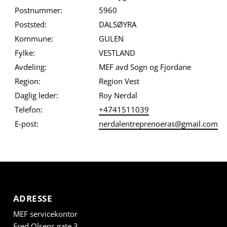
Postnummer:
5960
Poststed:
DALSØYRA
Kommune:
GULEN
Fylke:
VESTLAND
Avdeling:
MEF avd Sogn og Fjordane
Region:
Region Vest
Daglig leder:
Roy Nerdal
Telefon:
+4741511039
E-post:
nerdalentreprenoeras@gmail.com
ADRESSE
MEF servicekontor
Fred Olsens gate 3