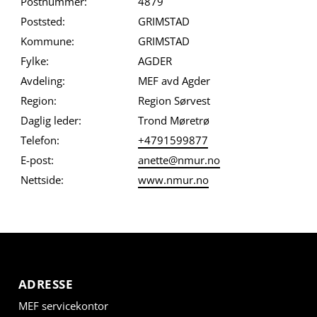
Postnummer:
4879
Poststed:
GRIMSTAD
Kommune:
GRIMSTAD
Fylke:
AGDER
Avdeling:
MEF avd Agder
Region:
Region Sørvest
Daglig leder:
Trond Møretrø
Telefon:
+4791599877
E-post:
anette@nmur.no
Nettside:
www.nmur.no
ADRESSE
MEF servicekontor