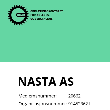
Skip
to
content
NASTA AS
Medlemsnummer:
20662
Organisasjonsnummer:
914523621