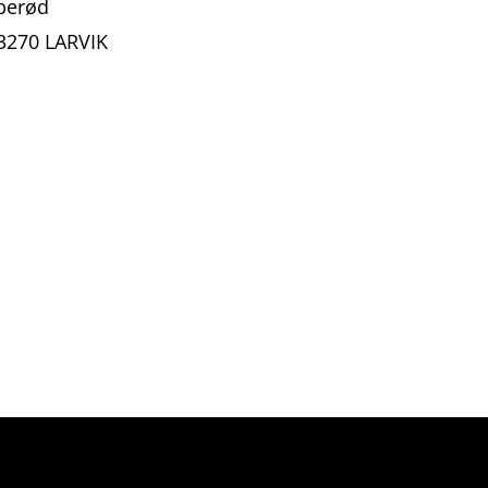
berød
270 LARVIK