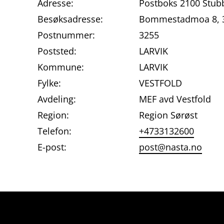
Adresse:
Postboks 2100 Stub
Besøksadresse:
Bommestadmoa 8, 3
Postnummer:
3255
Poststed:
LARVIK
Kommune:
LARVIK
Fylke:
VESTFOLD
Avdeling:
MEF avd Vestfold
Region:
Region Sørøst
Telefon:
+4733132600
E-post:
post@nasta.no