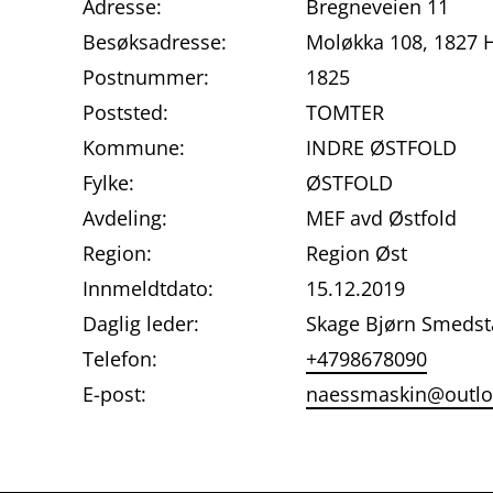
Adresse:
Bregneveien 11
Besøksadresse:
Moløkka 108, 1827
Postnummer:
1825
Poststed:
TOMTER
Kommune:
INDRE ØSTFOLD
Fylke:
ØSTFOLD
Avdeling:
MEF avd Østfold
Region:
Region Øst
Innmeldtdato:
15.12.2019
Daglig leder:
Skage Bjørn Smeds
Telefon:
+4798678090
E-post:
naessmaskin@outl