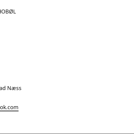
 HOBØL
tad Næss
ook.com