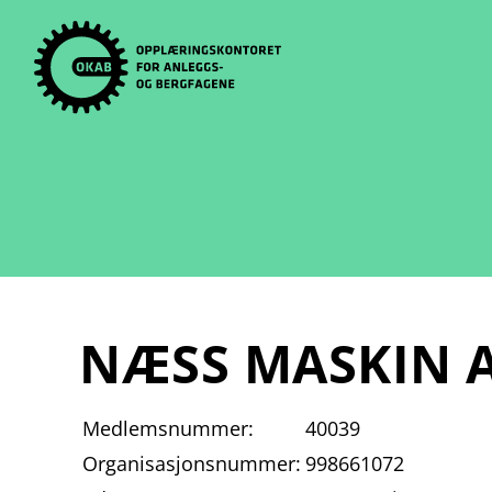
Skip
to
content
NÆSS MASKIN 
Medlemsnummer:
40039
Organisasjonsnummer:
998661072