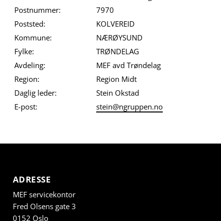
Postnummer:
7970
Poststed:
KOLVEREID
Kommune:
NÆRØYSUND
Fylke:
TRØNDELAG
Avdeling:
MEF avd Trøndelag
Region:
Region Midt
Daglig leder:
Stein Okstad
E-post:
stein@ngruppen.no
ADRESSE
MEF servicekontor
Fred Olsens gate 3
0152 Oslo