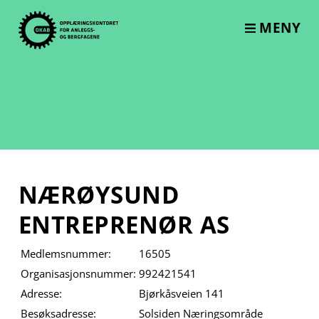
Skip
to
MENY
content
NÆRØYSUND
ENTREPRENØR AS
Medlemsnummer:
16505
Organisasjonsnummer:
992421541
Adresse:
Bjørkåsveien 141
Besøksadresse:
Solsiden Næringsområde