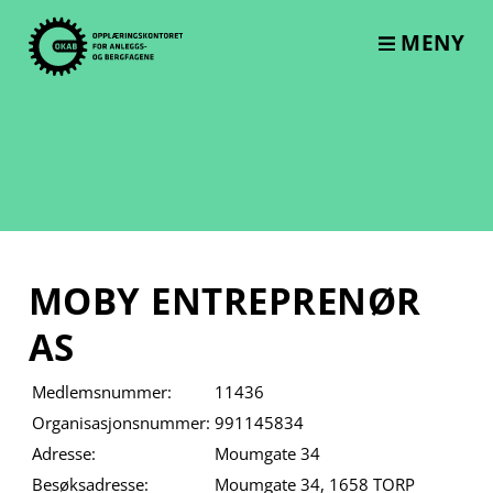
Skip
to
MENY
content
MOBY ENTREPRENØR
AS
Medlemsnummer:
11436
Organisasjonsnummer:
991145834
Adresse:
Moumgate 34
Besøksadresse:
Moumgate 34, 1658 TORP