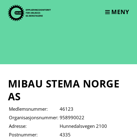
Skip
to
MENY
content
MIBAU STEMA NORGE
AS
Medlemsnummer:
46123
Organisasjonsnummer:
958990022
Adresse:
Hunnedalsvegen 2100
Postnummer:
4335