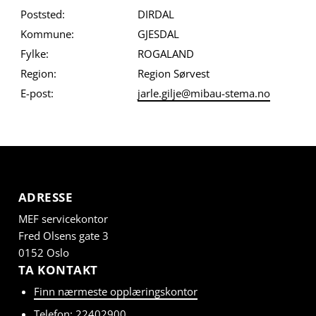
Poststed:
DIRDAL
Kommune:
GJESDAL
Fylke:
ROGALAND
Region:
Region Sørvest
E-post:
jarle.gilje@mibau-stema.no
ADRESSE
MEF servicekontor
Fred Olsens gate 3
0152 Oslo
TA KONTAKT
Finn nærmeste opplæringskontor
Telefon: 22402900