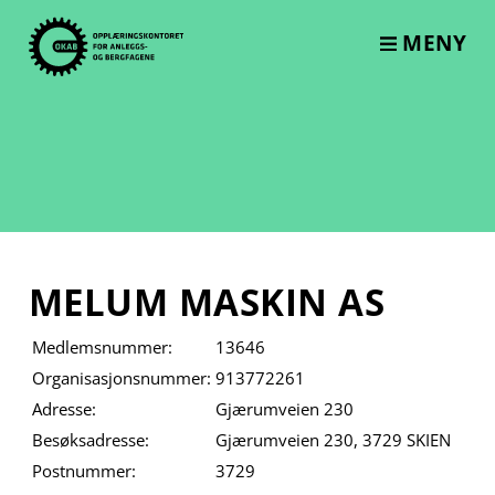
Skip
to
MENY
content
MELUM MASKIN AS
Medlemsnummer:
13646
Organisasjonsnummer:
913772261
Adresse:
Gjærumveien 230
Besøksadresse:
Gjærumveien 230, 3729 SKIEN
Postnummer:
3729