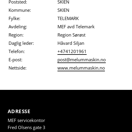
Poststed:
SKIEN
Kommune:
SKIEN
Fylke:
TELEMARK
Avdeling:
MEF avd Telemark
Region:
Region Sørøst
Daglig leder:
Håvard Siljan
Telefon:
+4741201961
E-post:
post@melummaskin.no
Nettside:
www.melummaskin.no
ADRESSE
MEF servicekontor
Fred Olsens gate 3