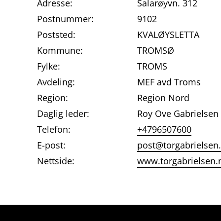
Adresse:
Salarøyvn. 312
Postnummer:
9102
Poststed:
KVALØYSLETTA
Kommune:
TROMSØ
Fylke:
TROMS
Avdeling:
MEF avd Troms
Region:
Region Nord
Daglig leder:
Roy Ove Gabrielsen
Telefon:
+4796507600
E-post:
post@torgabrielsen
Nettside:
www.torgabrielsen.