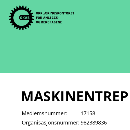
Skip
to
content
MASKINENTREP
Medlemsnummer:
17158
Organisasjonsnummer:
982389836