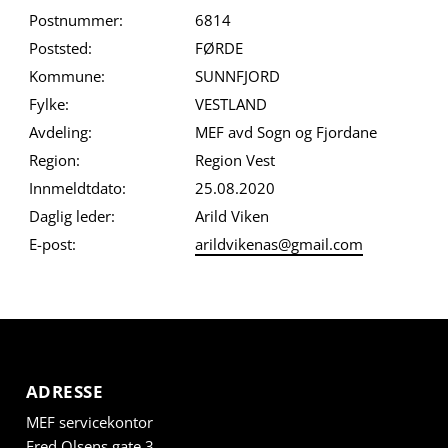
Postnummer:
6814
Poststed:
FØRDE
Kommune:
SUNNFJORD
Fylke:
VESTLAND
Avdeling:
MEF avd Sogn og Fjordane
Region:
Region Vest
Innmeldtdato:
25.08.2020
Daglig leder:
Arild Viken
E-post:
arildvikenas@gmail.com
ADRESSE
MEF servicekontor
Fred Olsens gate 3