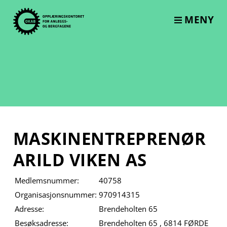
Skip
to
MENY
content
MASKINENTREPRENØR
ARILD VIKEN AS
Medlemsnummer:
40758
Organisasjonsnummer:
970914315
Adresse:
Brendeholten 65
Besøksadresse:
Brendeholten 65 , 6814 FØRDE