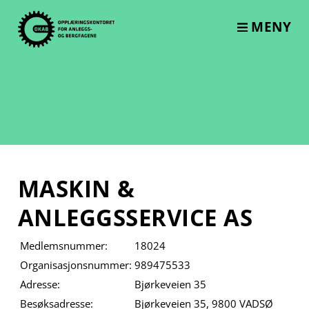
Skip
to
MENY
content
MASKIN &
ANLEGGSSERVICE AS
Medlemsnummer:
18024
Organisasjonsnummer:
989475533
Adresse:
Bjørkeveien 35
Besøksadresse:
Bjørkeveien 35, 9800 VADSØ