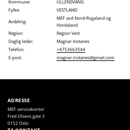
Kommune:
ULLENSVANG
Fylke:
VESTLAND
MEF avd Nord-Rogaland og
Avdeling:
Hordaland
Region:
Region Vest
Daglig leder:
Magnar Instanes
Telefon:
+4753663544
E-post:
magnar.instanes@gmail.com
ADRESSE
MEF servicekontor
Fred Olsens gate 3
0152 Oslo