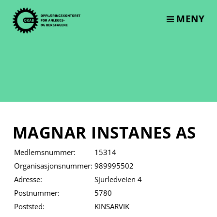
Skip
to
MENY
content
MAGNAR INSTANES AS
Medlemsnummer:
15314
Organisasjonsnummer:
989995502
Adresse:
Sjurledveien 4
Postnummer:
5780
Poststed:
KINSARVIK